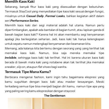
Memilih Kaos Kaki
Sekarang, banyak fitur kaos kaki yang disesuaikan dengan kebutuhan.
Termasuk StayCool yang menyediakan tipe kaos kaki sesuai dengan fungsi,
misalnya untuk
Casual Daily
,
Formal Looks
,
bahkan kegiatan aktif dalam
seri
Performance Series
.
Memilih kaos kaki dari segi material adalah hal utama. Namun perlu
dipertimbangkan, apakah ada bantalan di bagian tumit, atau lapisan ganda di
bawah bagian kaos kaki? Karena hal ini akan membantu segi kenyamanan
apalagi jika berkegiatan seharian. Jadi, kaos kaki tak hanya kelengkapan
untuk sepatu namun melengkapi kenyamanan dan keamanan kita.
Memang, ada kalanya kita bertemu dengan seorang yang yang terlihat tak
memakai kaos kaki. Namun, bisa saja mereka memakai tipe
invisible
, sehingga kaos kaki tak terlihat. Hal ini karena ukuran kaos kaki
berada di bawah mata kaki yang notabene akan tak terlihat jika memakai
sneaker
,
slip on
, ataupun
flat shoes
bagi wanita.
Termasuk Tipe Mana Kamu?
Berbicara mengenai fashion, kami ingin tahu bagaimana ekspresi yang
kamu suguhkan dengan kaos kaki atau masker kesayangan. Meski
terkadang semua tipe bisa menjadi bagian diri kamu, namun tipe apa yang
yang paling sering kamu ekspresikan dengan staycool
The Gentleman