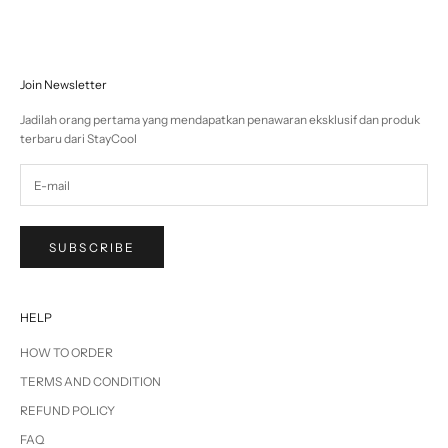
Join Newsletter
Jadilah orang pertama yang mendapatkan penawaran eksklusif dan produk
terbaru dari StayCool
SUBSCRIBE
HELP
HOW TO ORDER
TERMS AND CONDITION
REFUND POLICY
FAQ