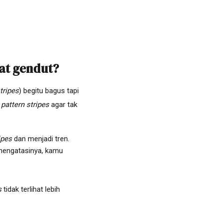
at gendut?
tripes
) begitu bagus tapi
i
pattern stripes
agar tak
ipes
dan menjadi tren.
k mengatasinya, kamu
s
tidak terlihat lebih