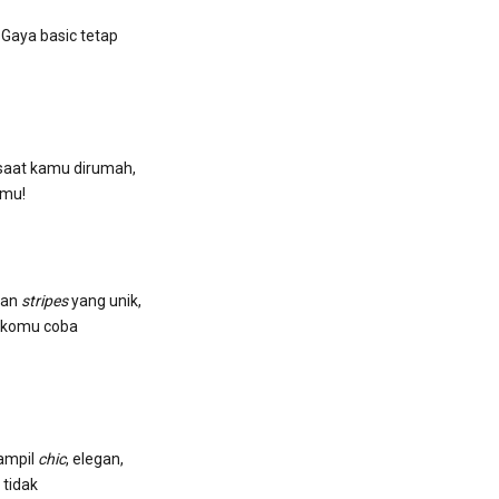
Gaya basic tetap
 saat kamu dirumah,
kmu!
kan
stripes
yang unik,
s komu coba
tampil
chic
, elegan,
 tidak