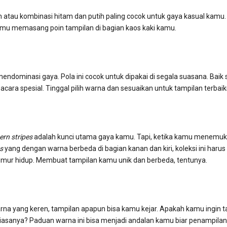
atau kombinasi hitam dan putih paling cocok untuk gaya kasual kamu. 
kamu memasang poin tampilan di bagian kaos kaki kamu.
dominasi gaya. Pola ini cocok untuk dipakai di segala suasana. Baik
t acara spesial. Tinggal pilih warna dan sesuaikan untuk tampilan terbai
ern stripes
adalah kunci utama gaya kamu. Tapi, ketika kamu menemu
es
yang dengan warna berbeda di bagian kanan dan kiri, koleksi ini haru
eumur hidup. Membuat tampilan kamu unik dan berbeda, tentunya.
rna yang keren, tampilan apapun bisa kamu kejar. Apakah kamu ingin 
 biasanya? Paduan warna ini bisa menjadi andalan kamu biar penampilan