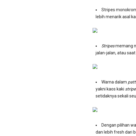
Stripes monokrom 
lebih menarik asal 
Stripes
memang men
jalan-jalan, atau saa
Warna dalam
patt
yakni kaos kaki
strip
setidaknya sekali s
Dengan pilihan wa
dan lebih fresh dari