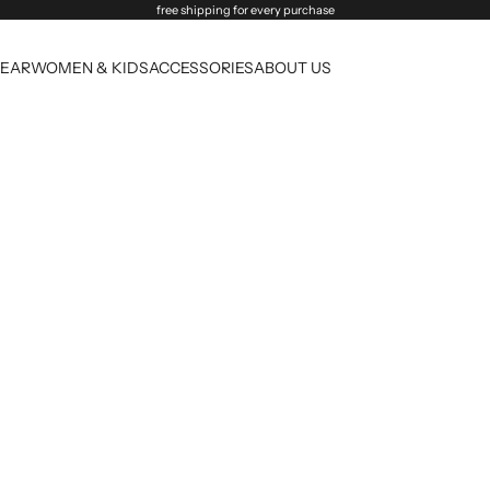
free shipping for every purchase
EAR
WOMEN & KIDS
ACCESSORIES
ABOUT US