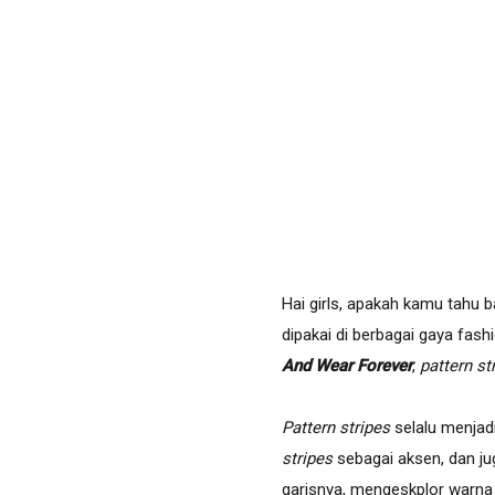
Hai girls, apakah kamu tahu b
dipakai di berbagai gaya fash
And Wear Forever
,
pattern st
Pattern stripes
selalu menjad
stripes
sebagai aksen, dan ju
garisnya, mengeskplor warna p