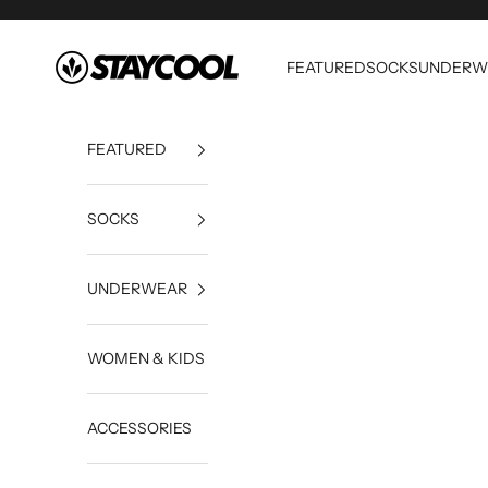
Skip to content
StayCool
FEATURED
SOCKS
UNDERW
FEATURED
SOCKS
UNDERWEAR
WOMEN & KIDS
ACCESSORIES