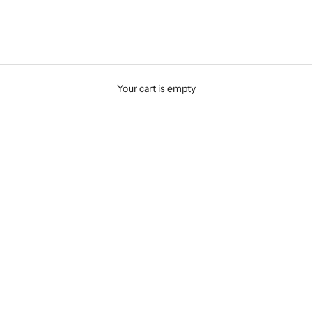
Your cart is empty
 Stripes Membuatmu
Bentuk Badan Kam