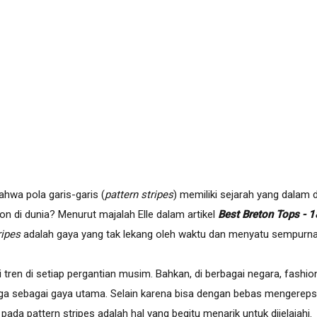
ahwa pola garis-garis (
pattern stripes
) memiliki sejarah yang dalam 
ion di dunia? Menurut majalah Elle dalam artikel
Best Breton Tops - 1
ripes
adalah gaya yang tak lekang oleh waktu dan menyatu sempurna
i tren di setiap pergantian musim. Bahkan, di berbagai negara, fashi
ga sebagai gaya utama. Selain karena bisa dengan bebas mengerepsi
ada pattern stripes adalah hal yang begitu menarik untuk dijelajahi.