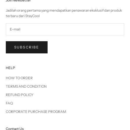
Join Newsletter
Jadilah orang pertama yang mendapatkan penawaran eksklusif dan produk
terbaru dari StayCool
SUBSCRIBE
HELP
HOW TO ORDER
TERMS AND CONDITION
REFUND POLICY
FAQ
CORPORATE PURCHASE PROGRAM
Contact Us