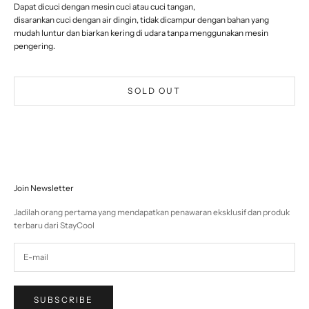
Dapat dicuci dengan mesin cuci atau cuci tangan,
disarankan cuci dengan air dingin, tidak dicampur dengan bahan yang
mudah luntur dan biarkan kering di udara tanpa menggunakan mesin
pengering.
SOLD OUT
Join Newsletter
Jadilah orang pertama yang mendapatkan penawaran eksklusif dan produk
terbaru dari StayCool
SUBSCRIBE