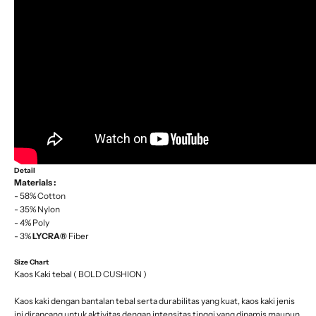
Detail
Materials :
- 58% Cotton
- 35% Nylon
- 4% Poly
- 3%
LYCRA®
Fiber
Size Chart
Kaos Kaki tebal ( BOLD CUSHION )
Kaos kaki dengan bantalan tebal serta durabilitas yang kuat, kaos kaki jenis
ini dirancang untuk aktivitas dengan intensitas tinggi yang dinamis maupun