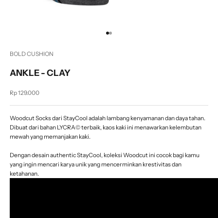
Go to item 1
Go to item 2
BOLD CUSHION
ANKLE - CLAY
Sale price
Rp 129.000
Woodcut Socks dari StayCool adalah lambang kenyamanan dan daya tahan.
Dibuat dari bahan LYCRA© terbaik, kaos kaki ini menawarkan kelembutan
mewah yang memanjakan kaki.
Dengan desain authentic StayCool, koleksi Woodcut ini cocok bagi kamu
yang ingin mencari karya unik yang mencerminkan krestivitas dan
ketahanan.