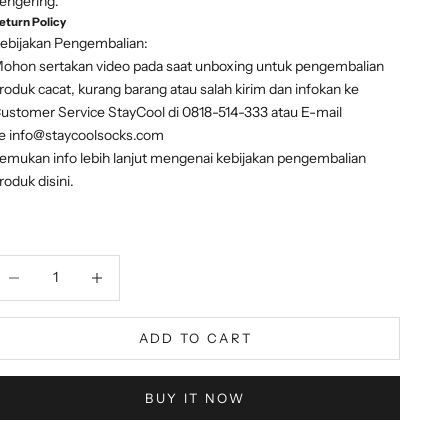
engering.
eturn Policy
ebijakan Pengembalian:
ohon sertakan video pada saat unboxing untuk pengembalian
roduk cacat, kurang barang atau salah kirim dan infokan ke
ustomer Service StayCool di 0818-514-333 atau E-mail
ke
info@staycoolsocks.com
emukan info lebih lanjut mengenai kebijakan pengembalian
roduk
disini
.
ecrease quantity
Decrease quantity
ADD TO CART
BUY IT NOW