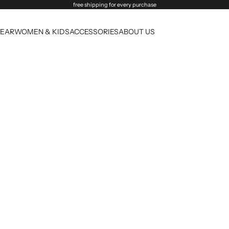
free shipping for every purchase
EAR
WOMEN & KIDS
ACCESSORIES
ABOUT US