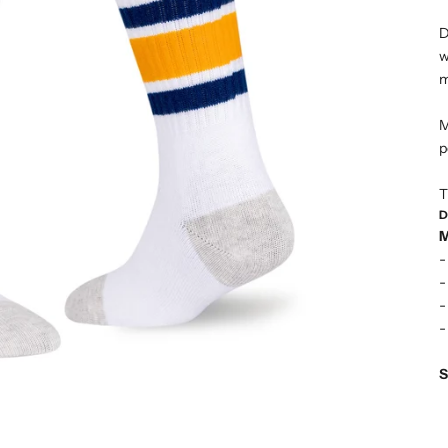
D
w
m
M
p
T
D
M
-
-
-
-
S