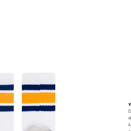
W
D
d
l