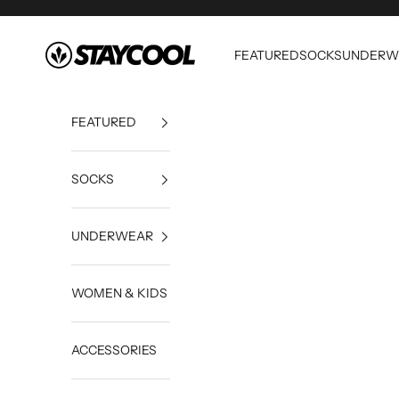
Skip to content
StayCool
FEATURED
SOCKS
UNDERW
FEATURED
SOCKS
UNDERWEAR
WOMEN & KIDS
ACCESSORIES