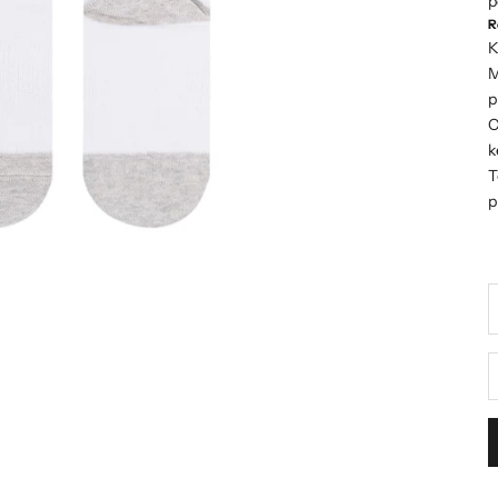
p
R
K
M
p
C
T
p
D