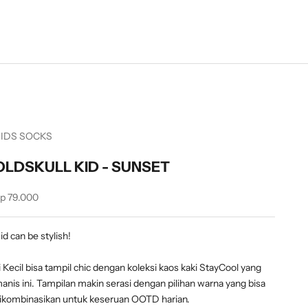
IDS SOCKS
OLDSKULL KID - SUNSET
ale price
p 79.000
id can be stylish!
i Kecil bisa tampil chic dengan koleksi kaos kaki StayCool yang
anis ini. Tampilan makin serasi dengan pilihan warna yang bisa
ikombinasikan untuk keseruan OOTD harian.