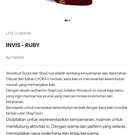
Go to item 1
Go to item 2
Go to item 3
LITE CUSHION
INVIS - RUBY
Sale price
Rp 119.000
Woodcut Socks dari StayCool adalah lambang kenyamanan dan daya tahan.
Dibuat dari bahan LYCRA© terbaik, kaos kaki ini menawarkan kelembutan
mewah yang memanjakan kaki.
Dengan desain authentic StayCool, koleksi Woodcut ini cocok bagi kamu
yang ingin mencari karya unik yang mencerminkan krestivitas dan
ketahanan.
Bersiaplah untuk merasakan kelembutan terbaik dengan kaos kaki invisible
terbaru dari StayCool !
Diciptakan untuk representasikan kenyamanan, nyaman untuk
mendukung aktivitas lo. Dengan warna dan pattern yang selaras,
menciptakan gaya sederhana dan tetap berwarna.