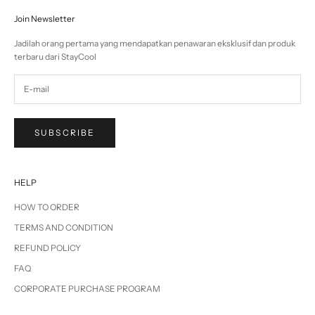
Join Newsletter
Jadilah orang pertama yang mendapatkan penawaran eksklusif dan produk
terbaru dari StayCool
SUBSCRIBE
HELP
HOW TO ORDER
TERMS AND CONDITION
REFUND POLICY
FAQ
CORPORATE PURCHASE PROGRAM