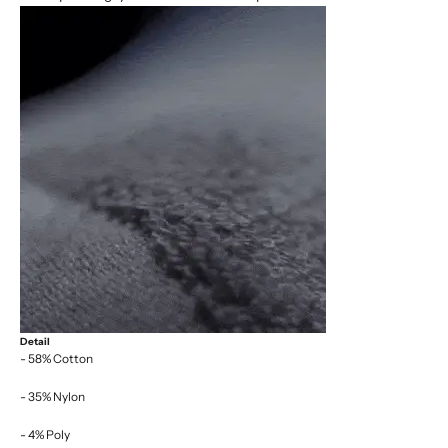
Detail
- 58% Cotton
- 35% Nylon
- 4% Poly