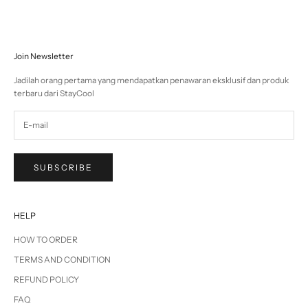
Join Newsletter
Jadilah orang pertama yang mendapatkan penawaran eksklusif dan produk
terbaru dari StayCool
SUBSCRIBE
HELP
HOW TO ORDER
TERMS AND CONDITION
REFUND POLICY
FAQ