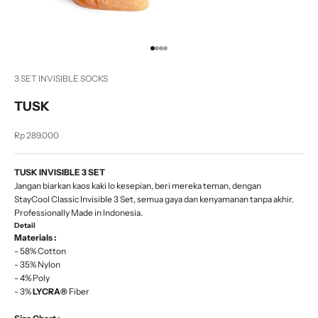
Go to item 1
Go to item 2
Go to item 3
Go to item 4
3 SET INVISIBLE SOCKS
TUSK
Sale price
Rp 289.000
TUSK INVISIBLE 3 SET
Jangan biarkan kaos kaki lo kesepian, beri mereka teman, dengan
StayCool Classic Invisible 3 Set, semua gaya dan kenyamanan tanpa akhir.
Professionally Made in Indonesia.
Detail
Materials :
- 58% Cotton
- 35% Nylon
- 4% Poly
- 3%
LYCRA®
Fiber