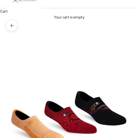
ACCOUNT
Cart
Your cart is empty
Zoom picture