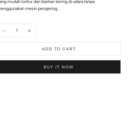
ang mudah luntur dan biarkan kering di udara tanpa
enggunakan mesin pengering.
ecrease quantity
Decrease quantity
ADD TO CART
BUY IT NOW