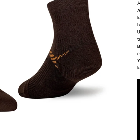
A
A
k
b
U
t
B
s
Y
k