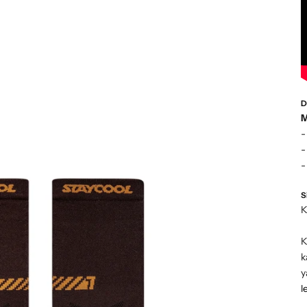
D
M
-
-
S
K
K
k
y
l