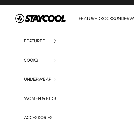
Skip to content
StayCool
FEATURED
SOCKS
UNDERW
FEATURED
SOCKS
UNDERWEAR
WOMEN & KIDS
ACCESSORIES