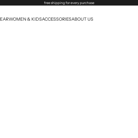
free shipping for every purchase
EAR
WOMEN & KIDS
ACCESSORIES
ABOUT US