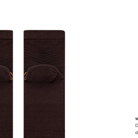
W
D
d