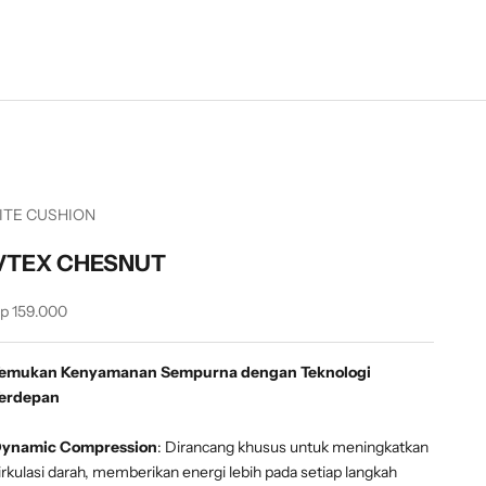
ITE CUSHION
VTEX CHESNUT
ale price
p 159.000
emukan Kenyamanan Sempurna dengan Teknologi
erdepan
ynamic Compression
: Dirancang khusus untuk meningkatkan
irkulasi darah, memberikan energi lebih pada setiap langkah