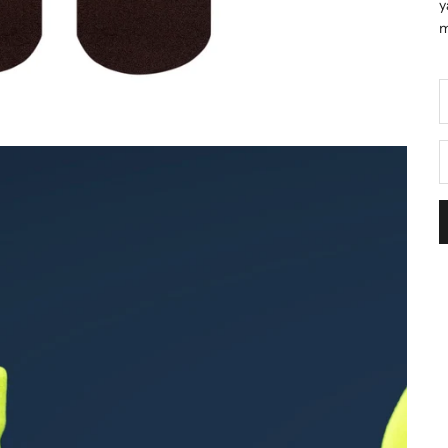
y
m
D